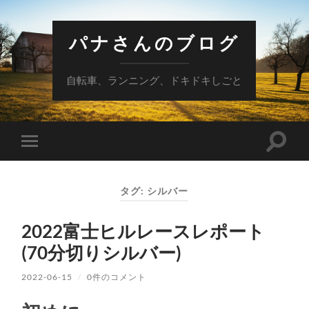
パナさんのブログ
自転車、ランニング、ドキドキしごと
検
モ
索
バ
フ
イ
ィ
ル
ー
タグ:
シルバー
メ
ル
ニ
ド
ュ
を
2022富士ヒルレースレポート
ー
切
を
り
(70分切りシルバー)
切
替
り
え
替
る
2022-06-15
/
0件のコメント
え
る