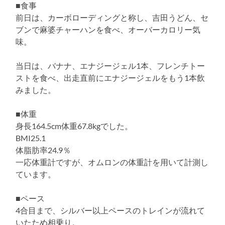
■食事
前日は、カーボローディングと称し、吉田うどん、セ
ブンで麻婆チャーハンを食べ、オーバーカロリー気
味。
当日は、バナナ、エナジージェル1本、フレンチトー
ストを食べ、出走直前にエナジージェルをもう1本飲
みました。
■体重
身長164.5cm体重67.8kgでした。
BMI25.1
体脂肪率24.9％
一応体重計ですが、オムロンの体重計を用いて計測し
ています。
■ペース
4合目まで、シルバー以上ペースのトレインが流れて
いたため相乗り。