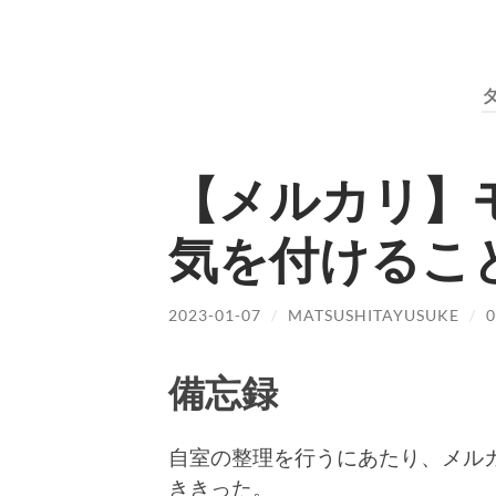
【メルカリ】
気を付けるこ
2023-01-07
/
MATSUSHITAYUSUKE
/
備忘録
自室の整理を行うにあたり、メル
ききった。