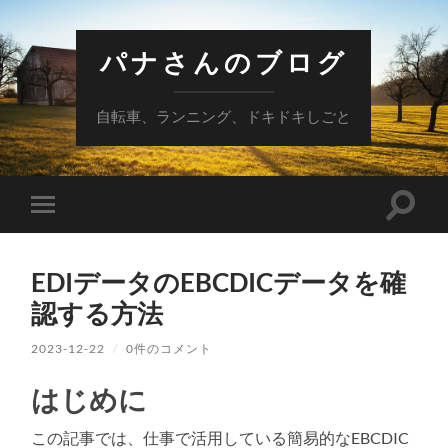
パナさんのブログ
自転車、ランニング、ドキドキしごと
検
モ
索
バ
フ
イ
ィ
ル
ー
EDIデータのEBCDICデータを確
メ
ル
ニ
認する方法
ド
ュ
を
ー
切
を
2023-12-22
/
0件のコメント
り
切
替
り
え
はじめに
替
る
え
る
この記事では、仕事で活用している簡易的なEBCDIC